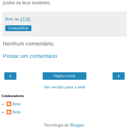
justos os teus exatores.
Brito
às
17:01
Compartilhar
Nenhum comentário:
Postar um comentário
‹
›
Página inicial
Ver versão para a web
Colaboradores
Brito
Brito
Tecnologia do
Blogger
.