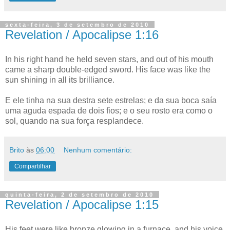
sexta-feira, 3 de setembro de 2010
Revelation / Apocalipse 1:16
In his right hand he held seven stars, and out of his mouth
came a sharp double-edged sword. His face was like the
sun shining in all its brilliance.
E ele tinha na sua destra sete estrelas; e da sua boca saía
uma aguda espada de dois fios; e o seu rosto era como o
sol, quando na sua força resplandece.
Brito
às
06:00
Nenhum comentário:
Compartilhar
quinta-feira, 2 de setembro de 2010
Revelation / Apocalipse 1:15
His feet were like bronze glowing in a furnace, and his voice