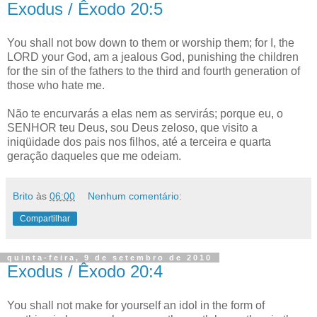
Exodus / Êxodo 20:5
You shall not bow down to them or worship them; for I, the
LORD your God, am a jealous God, punishing the children
for the sin of the fathers to the third and fourth generation of
those who hate me.
Não te encurvarás a elas nem as servirás; porque eu, o
SENHOR teu Deus, sou Deus zeloso, que visito a
iniqüidade dos pais nos filhos, até a terceira e quarta
geração daqueles que me odeiam.
Brito
às
06:00
Nenhum comentário:
Compartilhar
quinta-feira, 9 de setembro de 2010
Exodus / Êxodo 20:4
You shall not make for yourself an idol in the form of