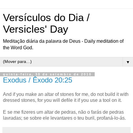
Versículos do Dia /
Versicles' Day
Meditação diária da palavra de Deus - Daily meditation of
the Word God.
▼
quinta-feira, 30 de setembro de 2010
Exodus / Êxodo 20:25
And if you make an altar of stones for me, do not build it with
dressed stones, for you will defile it if you use a tool on it.
E se me fizeres um altar de pedras, não o farás de pedras
lavradas; se sobre ele levantares o teu buril, profaná-lo-ás.