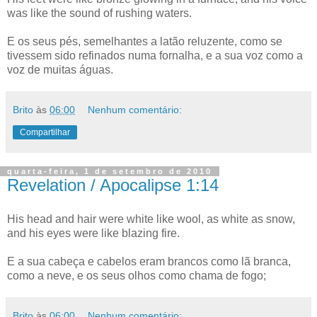
was like the sound of rushing waters.
E os seus pés, semelhantes a latão reluzente, como se
tivessem sido refinados numa fornalha, e a sua voz como a
voz de muitas águas.
Brito
às
06:00
Nenhum comentário:
Compartilhar
quarta-feira, 1 de setembro de 2010
Revelation / Apocalipse 1:14
His head and hair were white like wool, as white as snow,
and his eyes were like blazing fire.
E a sua cabeça e cabelos eram brancos como lã branca,
como a neve, e os seus olhos como chama de fogo;
Brito
às
06:00
Nenhum comentário: