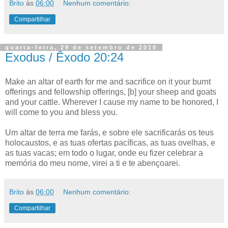
Brito
às
06:00
Nenhum comentário:
Compartilhar
quarta-feira, 29 de setembro de 2010
Exodus / Êxodo 20:24
Make an altar of earth for me and sacrifice on it your burnt
offerings and fellowship offerings, [b] your sheep and goats
and your cattle. Wherever I cause my name to be honored, I
will come to you and bless you.
Um altar de terra me farás, e sobre ele sacrificarás os teus
holocaustos, e as tuas ofertas pacíficas, as tuas ovelhas, e
as tuas vacas; em todo o lugar, onde eu fizer celebrar a
memória do meu nome, virei a ti e te abençoarei.
Brito
às
06:00
Nenhum comentário:
Compartilhar