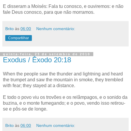
E disseram a Moisés: Fala tu conosco, e ouviremos: e não
fale Deus conosco, para que não morramos.
Brito
às
06:00
Nenhum comentário:
Compartilhar
quinta-feira, 23 de setembro de 2010
Exodus / Êxodo 20:18
When the people saw the thunder and lightning and heard
the trumpet and saw the mountain in smoke, they trembled
with fear; they stayed at a distance.
E todo o povo viu os trovões e os relâmpagos, e o sonido da
buzina, e o monte fumegando; e o povo, vendo isso retirou-
se e pôs-se de longe.
Brito
às
06:00
Nenhum comentário: