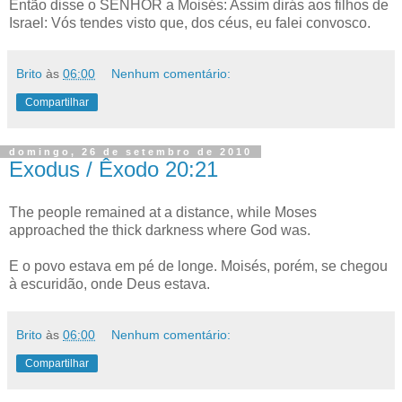
Então disse o SENHOR a Moisés: Assim dirás aos filhos de
Israel: Vós tendes visto que, dos céus, eu falei convosco.
Brito
às
06:00
Nenhum comentário:
Compartilhar
domingo, 26 de setembro de 2010
Exodus / Êxodo 20:21
The people remained at a distance, while Moses
approached the thick darkness where God was.
E o povo estava em pé de longe. Moisés, porém, se chegou
à escuridão, onde Deus estava.
Brito
às
06:00
Nenhum comentário:
Compartilhar