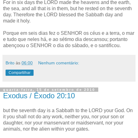
For in six days the LORD made the heavens and the earth,
the sea, and all that is in them, but he rested on the seventh
day. Therefore the LORD blessed the Sabbath day and
made it holy.
Porque em seis dias fez o SENHOR os céus e a terra, o mar
e tudo que neles há, e ao sétimo dia descansou; portanto
abençoou o SENHOR o dia do sábado, e o santificou.
Brito
às
06:00
Nenhum comentário:
Compartilhar
quarta-feira, 15 de setembro de 2010
Exodus / Êxodo 20:10
but the seventh day is a Sabbath to the LORD your God. On
it you shall not do any work, neither you, nor your son or
daughter, nor your manservant or maidservant, nor your
animals, nor the alien within your gates.