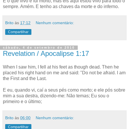
E o que vivo e fui morto, mas eis aqui estou vivo para todo o
sempre. Amém. E tenho as chaves da morte e do inferno.
Brito
às
17:12
Nenhum comentário:
Compartilhar
sábado, 4 de setembro de 2010
Revelation / Apocalipse 1:17
When I saw him, I fell at his feet as though dead. Then he
placed his right hand on me and said: "Do not be afraid. I am
the First and the Last.
E eu, quando vi, caí a seus pés como morto; e ele pós sobre
mim a sua destra, dizendo-me: Não temas; Eu sou o
primeiro e o último;
Brito
às
06:00
Nenhum comentário:
Compartilhar