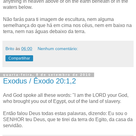
anything in heaven above or on the earth beneath or in the
waters below.
Não farás para ti imagem de escultura, nem alguma
semelhança do que há em cima nos céus, nem em baixo na
terra, nem nas águas debaixo da terra.
Brito
às
06:00
Nenhum comentário:
Compartilhar
quarta-feira, 8 de setembro de 2010
Exodus / Êxodo 20:1,2
And God spoke all these words: "I am the LORD your God,
who brought you out of Egypt, out of the land of slavery.
Então falou Deus todas estas palavras, dizendo: Eu sou o
SENHOR teu Deus, que te tirei da terra do Egito, da casa da
servidão.