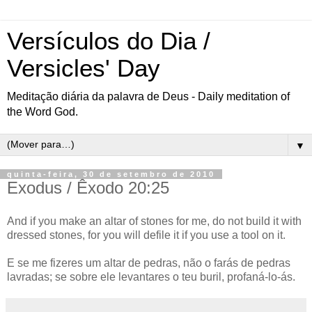
Versículos do Dia /
Versicles' Day
Meditação diária da palavra de Deus - Daily meditation of
the Word God.
▼
quinta-feira, 30 de setembro de 2010
Exodus / Êxodo 20:25
And if you make an altar of stones for me, do not build it with
dressed stones, for you will defile it if you use a tool on it.
E se me fizeres um altar de pedras, não o farás de pedras
lavradas; se sobre ele levantares o teu buril, profaná-lo-ás.