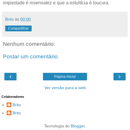
impiedade é insensatez e que a estultícia é loucura.
Brito
às
00:00
Compartilhar
Nenhum comentário:
Postar um comentário
‹
›
Página inicial
Ver versão para a web
Colaboradores
Brito
Brito
Tecnologia do
Blogger
.